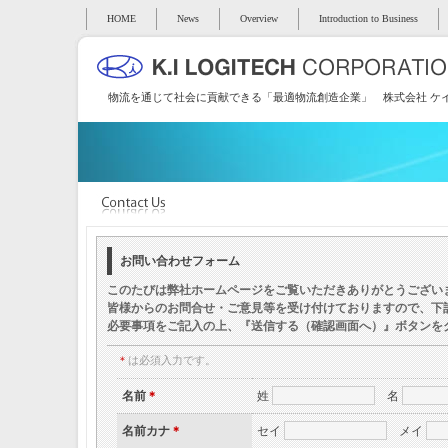
HOME
News
Overview
Introduction to Business
物流を通じて社会に貢献できる「最適物流創造企業」 株式会社 ケ
お問い合わせフォーム
このたびは弊社ホームページをご覧いただきありがとうござい
皆様からのお問合せ・ご意見等を受け付けておりますので、下
必要事項をご記入の上、『送信する（確認画面へ）』ボタンを
＊
は必須入力です。
名前
＊
姓
名
名前カナ
＊
セイ
メイ